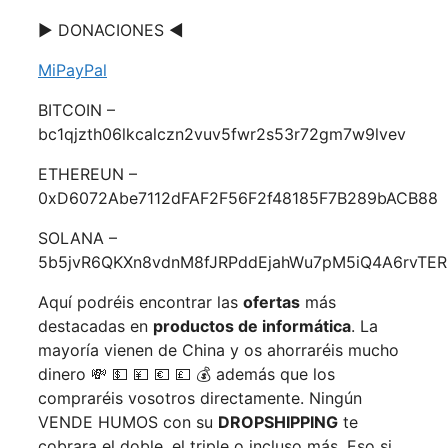
▶️ DONACIONES ◀️
MiPayPal
BITCOIN –
bc1qjzth06lkcalczn2vuv5fwr2s53r72gm7w9lvev
ETHEREUN –
0xD6072Abe7112dFAF2F56F2f48185F7B289bACB88
SOLANA –
5b5jvR6QKXn8vdnM8fJRPddEjahWu7pM5iQ4A6rvTER
Aquí podréis encontrar las
ofertas
más
destacadas en
productos de informática
. La
mayoría vienen de China y os ahorraréis mucho
dinero 💸 💵 💴 💶 💷 💰 además que los
compraréis vosotros directamente. Ningún
VENDE HUMOS con su
DROPSHIPPING
te
cobrara el doble, el triple o incluso más. Eso si,