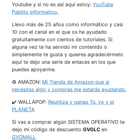
Youtube y si no es así aquí estoy:
YouTube
Pablito Informatico.
Llevo más de 25 años como informático y casi
10 con el canal en el que os he ayudado
gratuitamente con cientos de tutoriales. Si
alguna vez te ha servido mi contenido o
simplemente te gusta y quieres agradecérmelo
aquí te dejo una serie de enlaces en los que
puedes apoyarme.
♻️ AMAZON:
Mi Tienda de Amazon que si
necesitas algo y compras me estarás ayudando.
✔️ WALLAPOP:
Reutiliza y ganas Tú, yo y el
PLANETA
Si vas a comprar algún SISTEMA OPERATIVO te
dejo mi código de descuento
GVGLC
en
GVGMALL